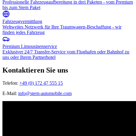
Professionelle Fahrzeugaufbereitung in drei Paketen - vom Premium
bis zum Stern Paket
Fahrzeugvermittlung
Weltweites Netzwerk für Ihre Traumwagen-Beschaffung - wir
finden jedes Fahrzeug
Premium Limousinenservice
Exklusiver 24/7 Transfer-Service vom Flughafen oder Bahnhof zu
uns oder Ihrem Partnerhotel
Kontaktieren Sie uns
Telefon:
+49 (0) 172 47 555 15
E-Mail:
info@stern-automobile.com